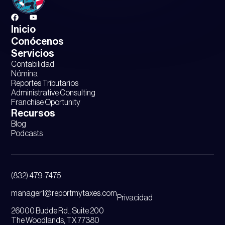
Inicio
Conócenos
Servicios
Contabilidad
Nómina
Reportes Tributarios
Administrative Consulting
Franchise Oportunity
Recursos
Blog
Podcasts
(832) 479-7475
manager1@reportmytaxes.com
Privacidad
26000 Budde Rd., Suite 200
The Woodlands, TX 77380