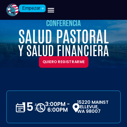
Empezar
Conferencia
SALUD PASTORAL
Y SALUD FINANCIERA
QUIERO REGISTRARME
15
15220 MAINST
3:00PM -
AGO
BELLEVUE,
6:00PM
2026
WA 98007