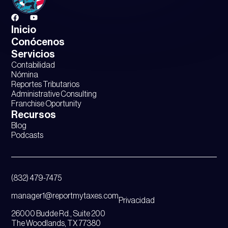
Inicio
Conócenos
Servicios
Contabilidad
Nómina
Reportes Tributarios
Administrative Consulting
Franchise Oportunity
Recursos
Blog
Podcasts
(832) 479-7475
manager1@reportmytaxes.com
Privacidad
26000 Budde Rd., Suite 200
The Woodlands, TX 77380