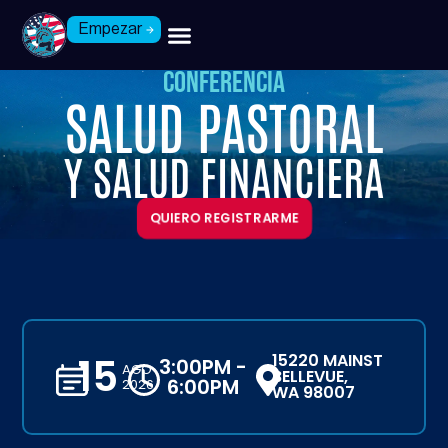
Empezar
Conferencia
SALUD PASTORAL
Y SALUD FINANCIERA
QUIERO REGISTRARME
15
15220 MAINST
3:00PM -
AGO
BELLEVUE,
6:00PM
2026
WA 98007