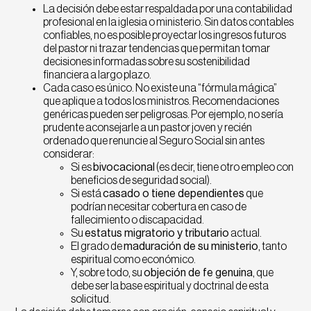
La decisión debe estar respaldada por una contabilidad
profesional en la iglesia o ministerio. Sin datos contables
confiables, no es posible proyectar los ingresos futuros
del pastor ni trazar tendencias que permitan tomar
decisiones informadas sobre su sostenibilidad
financiera a largo plazo.
Cada caso es único. No existe una “fórmula mágica”
que aplique a todos los ministros. Recomendaciones
genéricas pueden ser peligrosas. Por ejemplo, no sería
prudente aconsejarle a un pastor joven y recién
ordenado que renuncie al Seguro Social sin antes
considerar:
Si es
bivocacional
(es decir, tiene otro empleo con
beneficios de seguridad social).
Si está
casado o tiene dependientes
que
podrían necesitar cobertura en caso de
fallecimiento o discapacidad.
Su
estatus migratorio y tributario
actual.
El grado de
maduración de su ministerio
, tanto
espiritual como económico.
Y, sobre todo, su
objeción de fe genuina
, que
debe ser la base espiritual y doctrinal de esta
solicitud.