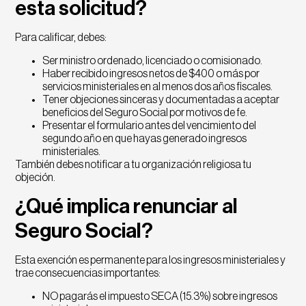
esta solicitud?
Para calificar, debes:
Ser ministro ordenado, licenciado o comisionado.
Haber recibido ingresos netos de $400 o más por
servicios ministeriales en al menos dos años fiscales.
Tener objeciones sinceras y documentadas a aceptar
beneficios del Seguro Social por motivos de fe.
Presentar el formulario antes del vencimiento del
segundo año en que hayas generado ingresos
ministeriales.
También debes notificar a tu organización religiosa tu
objeción.
¿Qué implica renunciar al
Seguro Social?
Esta exención es permanente para los ingresos ministeriales y
trae consecuencias importantes:
NO pagarás el impuesto SECA (15.3%) sobre ingresos