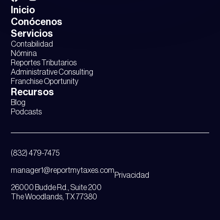
Inicio
Conócenos
Servicios
Contabilidad
Nómina
Reportes Tributarios
Administrative Consulting
Franchise Oportunity
Recursos
Blog
Podcasts
(832) 479-7475
manager1@reportmytaxes.com
Privacidad
26000 Budde Rd., Suite 200
The Woodlands, TX 77380