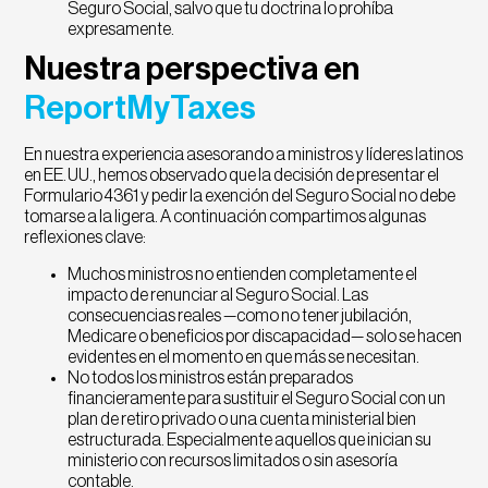
Seguro Social, salvo que tu doctrina lo prohíba
expresamente.
Nuestra perspectiva en
ReportMyTaxes
En nuestra experiencia asesorando a ministros y líderes latinos
en EE. UU., hemos observado que la decisión de presentar el
Formulario 4361 y pedir la exención del Seguro Social no debe
tomarse a la ligera. A continuación compartimos algunas
reflexiones clave:
Muchos ministros no entienden completamente el
impacto de renunciar al Seguro Social. Las
consecuencias reales —como no tener jubilación,
Medicare o beneficios por discapacidad— solo se hacen
evidentes en el momento en que más se necesitan.
No todos los ministros están preparados
financieramente para sustituir el Seguro Social con un
plan de retiro privado o una cuenta ministerial bien
estructurada. Especialmente aquellos que inician su
ministerio con recursos limitados o sin asesoría
contable.