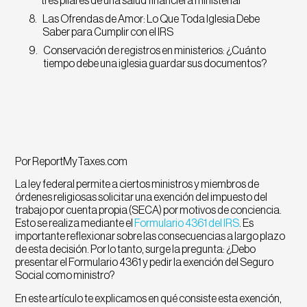
tres pilares de una salud financiera ministerial
Las Ofrendas de Amor: Lo Que Toda Iglesia Debe
Saber para Cumplir con el IRS
Conservación de registros en ministerios: ¿Cuánto
tiempo debe una iglesia guardar sus documentos?
Por ReportMyTaxes.com
La ley federal permite a ciertos ministros y miembros de
órdenes religiosas solicitar una exención del impuesto del
trabajo por cuenta propia (SECA) por motivos de conciencia.
Esto se realiza mediante el
Formulario 4361 del IRS
. Es
importante reflexionar sobre las consecuencias a largo plazo
de esta decisión. Por lo tanto, surge la pregunta: ¿Debo
presentar el Formulario 4361 y pedir la exención del Seguro
Social como ministro?
En este artículo te explicamos en qué consiste esta exención,