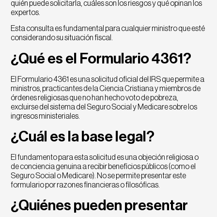
quién puede solicitarla, cuáles son los riesgos y qué opinan los
expertos.
Esta consulta es fundamental para cualquier ministro que esté
considerando su situación fiscal.
¿Qué es el Formulario 4361?
El Formulario 4361 es una solicitud oficial del IRS que permite a
ministros, practicantes de la Ciencia Cristiana y miembros de
órdenes religiosas que no han hecho voto de pobreza,
excluirse del sistema del Seguro Social y Medicare sobre los
ingresos ministeriales.
¿Cuál es la base legal?
El fundamento para esta solicitud es una objeción religiosa o
de conciencia genuina a recibir beneficios públicos (como el
Seguro Social o Medicare). No se permite presentar este
formulario por razones financieras o filosóficas.
¿Quiénes pueden presentar